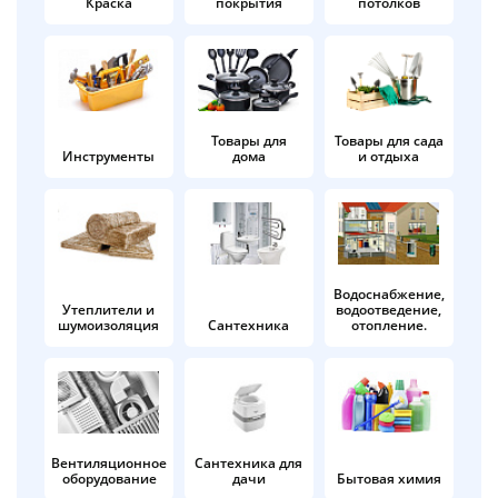
Краска
покрытия
потолков
Добавляйте товары
в корзину
Оплачивайте сегодня только
Товары для
Товары для сада
Инструменты
дома
и отдыха
25
% картой любого банка
Получайте товар
выбранный способом
Водоснабжение,
Утеплители и
водоотведение,
шумоизоляция
Сантехника
отопление.
Оставшиеся
75
% будут
списываться
с вашей карты
по
25
%
каждые 2 недели
Вентиляционное
Сантехника для
оборудование
дачи
Бытовая химия
Подробнее