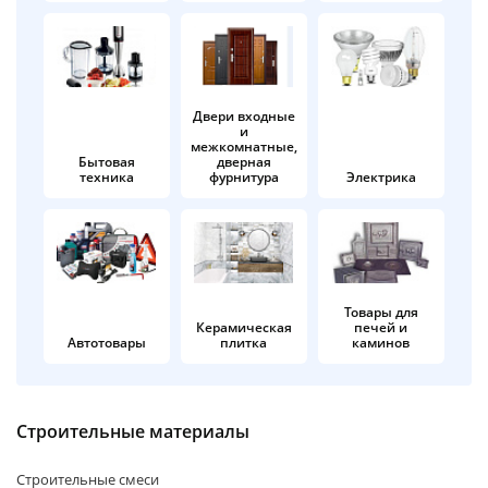
об оплате Плайтом
Двери входные
и
Остались вопросы?
25
межкомнатные,
8 800 302-02-51
Бытовая
дверная
техника
фурнитура
Электрика
plait.ru
раз в 2
недели
Товары для
Керамическая
печей и
Автотовары
плитка
каминов
Строительные материалы
Строительные смеси