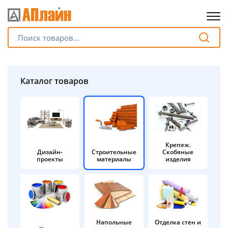
Для клиентов всех банков
Разбейте
Каталог товаров
оплату
на части
без переплат
Крепеж.
Дизайн-
Строительные
Скобяные
График платежей
проекты
материалы
изделия
Сегодня
25
%
Напольные
Отделка стен и