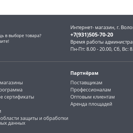
Интернет- магазин, г. Воло
+7(931)505-70-20
ь в выборе товара?
раз в 2 недели
шите!
Время работы администра
Пн-Пт: 8.00 - 20.00, Сб, Вс: 8
Партнёрам
 магазины
Поставщикам
программа
Профессионалам
е сертификаты
Оптовым клиентам
Аренда площадей
и
 области защиты и обработки
ных данных