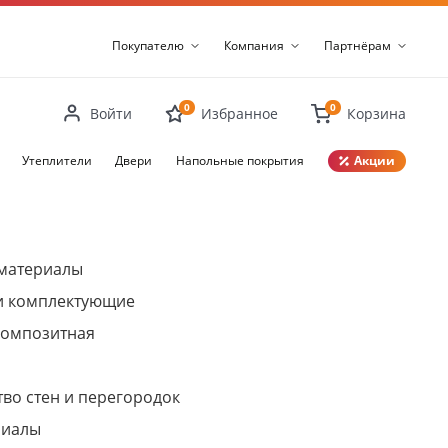
Покупателю
Компания
Партнёрам
0
0
Войти
Избранное
Корзина
Утеплители
Двери
Напольные покрытия
Акции
Закрыть
материалы
и комплектующие
композитная
во стен и перегородок
риалы