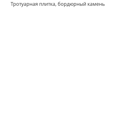
Тротуарная плитка, бордюрный камень
Сегодня
25
%
Добавляйте товары
в корзину
Оплачивайте сегодня только
25
% картой любого банка
Получайте товар
выбранный способом
Оставшиеся
75
% будут
списываться