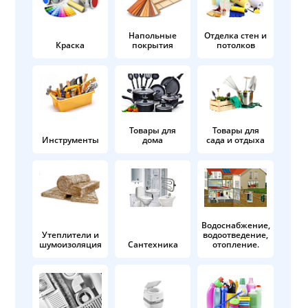
Напольные
Отделка стен и
Краска
покрытия
потолков
Товары для
Товары для
Инструменты
дома
сада и отдыха
Водоснабжение,
Утеплители и
водоотведение,
шумоизоляция
Сантехника
отопление.