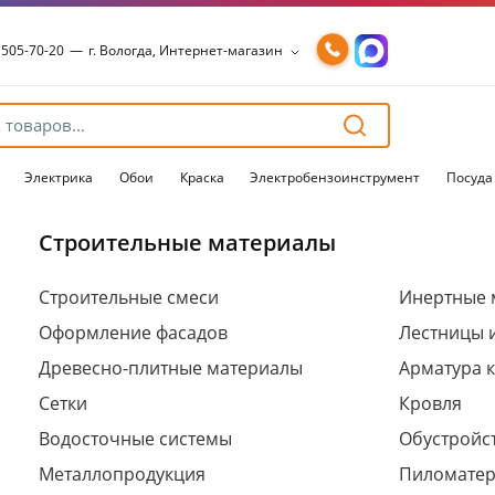
 505-70-20
—
г. Вологда, Интернет-магазин
 505-70-20
—
г. Вологда, Интернет-магазин
54-15-99
—
г. Вологда, Чернышевского, 147А
54-15-98
—
г. Вологда, Конева, 36
54-15-96
—
г. Вологда, Пошехонское ш., 18
Электрика
Обои
Краска
Электробензоинструмент
Посуда
Строительные материалы
Для клиентов всех банков
Строительные смеси
Инертные 
Оформление фасадов
Лестницы 
Разбейте
оплату
Древесно-плитные материалы
Арматура 
на части
без переплат
Сетки
Кровля
Водосточные системы
Обустройст
Металлопродукция
Пиломате
График платежей