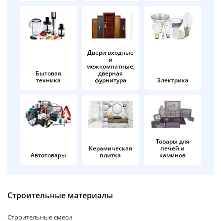
об оплате Плайтом
Двери входные
и
Остались вопросы?
25
межкомнатные,
8 800 302-02-51
Бытовая
дверная
техника
фурнитура
Электрика
plait.ru
раз в 2
недели
Товары для
Керамическая
печей и
Автотовары
плитка
каминов
Строительные материалы
Строительные смеси