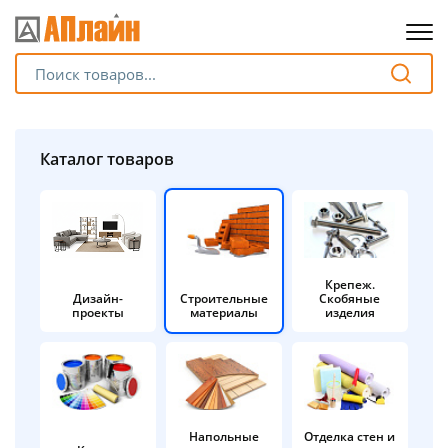
Для клиентов всех банков
Разбейте
Каталог товаров
оплату
на части
без переплат
Крепеж.
Дизайн-
Строительные
Скобяные
График платежей
проекты
материалы
изделия
Сегодня
25
%
Напольные
Отделка стен и