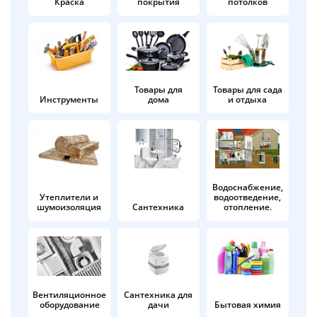
Краска
покрытия
потолков
Добавляйте товары
в корзину
Оплачивайте сегодня только
Товары для
Товары для сада
Инструменты
дома
и отдыха
25
% картой любого банка
Получайте товар
выбранный способом
Водоснабжение,
Утеплители и
водоотведение,
шумоизоляция
Сантехника
отопление.
Оставшиеся
75
% будут
списываться
с вашей карты
по
25
%
каждые 2 недели
Вентиляционное
Сантехника для
оборудование
дачи
Бытовая химия
Подробнее