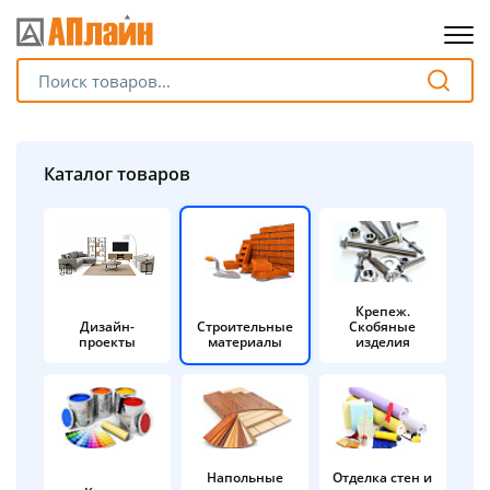
Для клиентов всех банков
Разбейте
Каталог товаров
оплату
на части
без переплат
Крепеж.
Дизайн-
Строительные
Скобяные
График платежей
проекты
материалы
изделия
Сегодня
25
%
Напольные
Отделка стен и