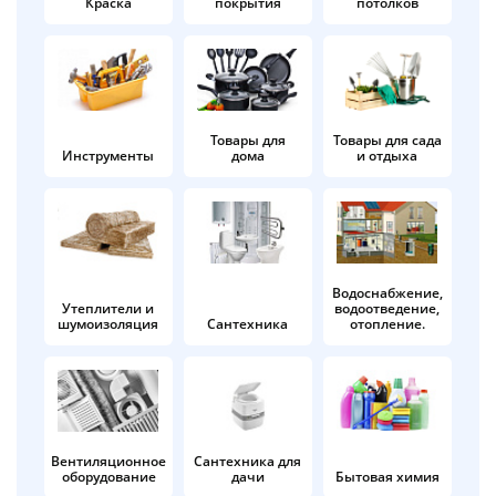
Краска
покрытия
потолков
Добавляйте товары
в корзину
Оплачивайте сегодня только
Товары для
Товары для сада
Инструменты
дома
и отдыха
25
% картой любого банка
Получайте товар
выбранный способом
Водоснабжение,
Утеплители и
водоотведение,
шумоизоляция
Сантехника
отопление.
Оставшиеся
75
% будут
списываться
с вашей карты
по
25
%
каждые 2 недели
Вентиляционное
Сантехника для
оборудование
дачи
Бытовая химия
Подробнее