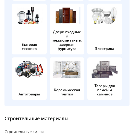
об оплате Плайтом
Двери входные
и
Остались вопросы?
25
межкомнатные,
8 800 302-02-51
Бытовая
дверная
техника
фурнитура
Электрика
plait.ru
раз в 2
недели
Товары для
Керамическая
печей и
Автотовары
плитка
каминов
Строительные материалы
Строительные смеси