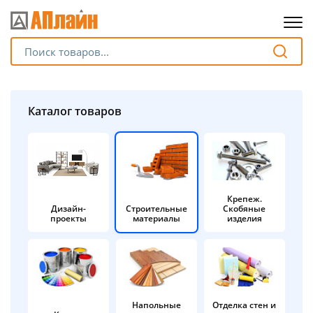
Для клиентов всех банков
Разбейте
Каталог товаров
оплату
на части
без переплат
Крепеж.
Дизайн-
Строительные
Скобяные
График платежей
проекты
материалы
изделия
Сегодня
25
%
Напольные
Отделка стен и