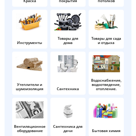
Краска
покрытия
потолков
Добавляйте товары
в корзину
Оплачивайте сегодня только
Товары для
Товары для сада
Инструменты
дома
и отдыха
25
% картой любого банка
Получайте товар
выбранный способом
Водоснабжение,
Утеплители и
водоотведение,
шумоизоляция
Сантехника
отопление.
Оставшиеся
75
% будут
списываться
с вашей карты
по
25
%
каждые 2 недели
Вентиляционное
Сантехника для
оборудование
дачи
Бытовая химия
Подробнее