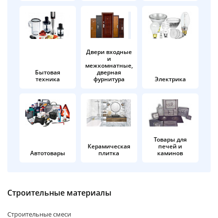
об оплате Плайтом
Двери входные
и
Остались вопросы?
25
межкомнатные,
8 800 302-02-51
Бытовая
дверная
техника
фурнитура
Электрика
plait.ru
раз в 2
недели
Товары для
Керамическая
печей и
Автотовары
плитка
каминов
Строительные материалы
Строительные смеси