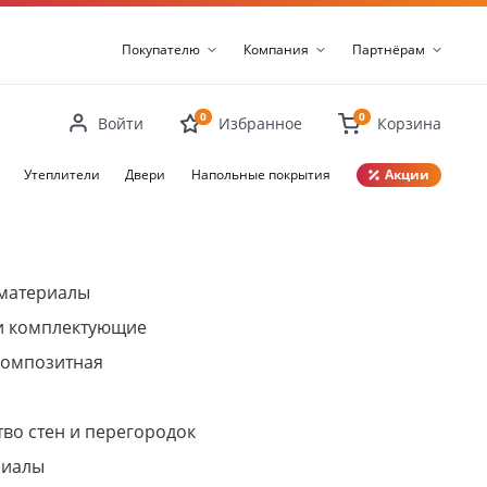
Покупателю
Компания
Партнёрам
0
0
Войти
Избранное
Корзина
Утеплители
Двери
Напольные покрытия
Акции
Закрыть
материалы
и комплектующие
композитная
во стен и перегородок
риалы