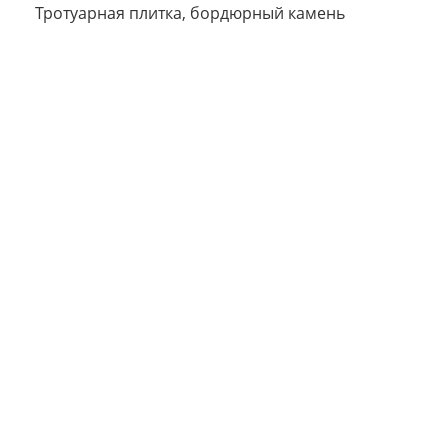
Тротуарная плитка, бордюрный камень
Сегодня
25
%
Добавляйте товары
в корзину
Оплачивайте сегодня только
25
% картой любого банка
Получайте товар
выбранный способом
Оставшиеся
75
% будут
списываться