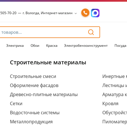
 505-70-20
—
г. Вологда, Интернет-магазин
 505-70-20
—
г. Вологда, Интернет-магазин
54-15-99
—
г. Вологда, Чернышевского, 147А
54-15-98
—
г. Вологда, Конева, 36
54-15-96
—
г. Вологда, Пошехонское ш., 18
Электрика
Обои
Краска
Электробензоинструмент
Посуда
Строительные материалы
Для клиентов всех банков
Строительные смеси
Инертные 
Оформление фасадов
Лестницы 
Разбейте
оплату
Древесно-плитные материалы
Арматура 
на части
без переплат
Сетки
Кровля
Водосточные системы
Обустройст
Металлопродукция
Пиломате
График платежей