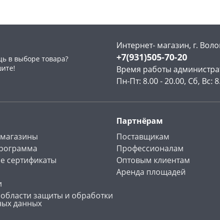
Интернет- магазин, г. Воло
+7(931)505-70-20
ь в выборе товара?
раз в 2 недели
шите!
Время работы администра
Пн-Пт: 8.00 - 20.00, Сб, Вс: 8
Партнёрам
 магазины
Поставщикам
программа
Профессионалам
е сертификаты
Оптовым клиентам
Аренда площадей
и
 области защиты и обработки
ных данных