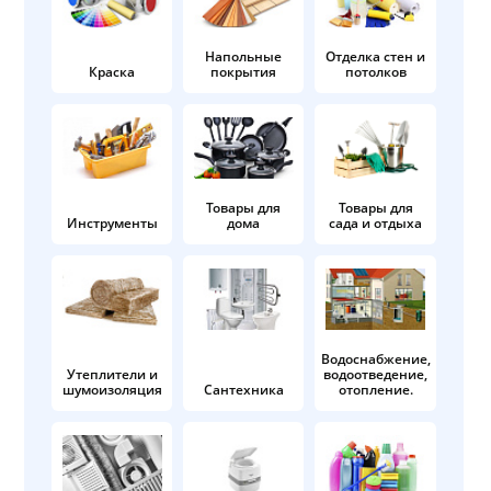
Напольные
Отделка стен и
Краска
покрытия
потолков
Товары для
Товары для
Инструменты
дома
сада и отдыха
Водоснабжение,
Утеплители и
водоотведение,
шумоизоляция
Сантехника
отопление.