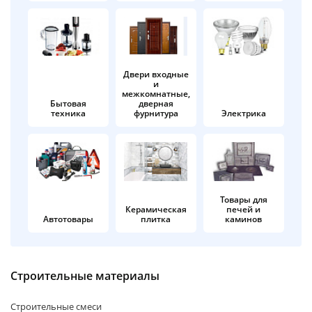
об оплате Плайтом
Двери входные
и
Остались вопросы?
25
межкомнатные,
8 800 302-02-51
Бытовая
дверная
техника
фурнитура
Электрика
plait.ru
раз в 2
недели
Товары для
Керамическая
печей и
Автотовары
плитка
каминов
Строительные материалы
Строительные смеси