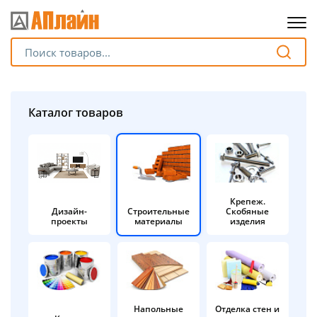
Для клиентов всех банков
Разбейте
Каталог товаров
оплату
на части
без переплат
Крепеж.
Дизайн-
Строительные
Скобяные
График платежей
проекты
материалы
изделия
Сегодня
25
%
Напольные
Отделка стен и