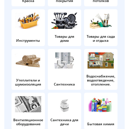
Краска
покрытия
потолков
Добавляйте товары
в корзину
Оплачивайте сегодня только
Товары для
Товары для сада
Инструменты
дома
и отдыха
25
% картой любого банка
Получайте товар
выбранный способом
Водоснабжение,
Утеплители и
водоотведение,
шумоизоляция
Сантехника
отопление.
Оставшиеся
75
% будут
списываться
с вашей карты
по
25
%
каждые 2 недели
Вентиляционное
Сантехника для
оборудование
дачи
Бытовая химия
Подробнее