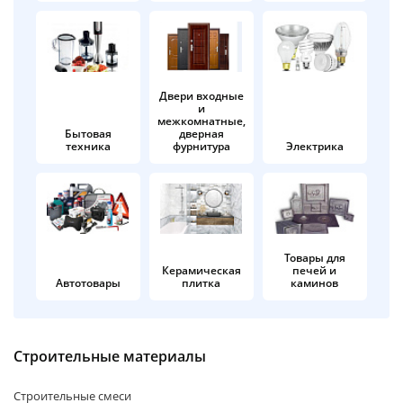
об оплате Плайтом
Двери входные
и
Остались вопросы?
25
межкомнатные,
8 800 302-02-51
Бытовая
дверная
техника
фурнитура
Электрика
plait.ru
раз в 2
недели
Товары для
Керамическая
печей и
Автотовары
плитка
каминов
Строительные материалы
Строительные смеси