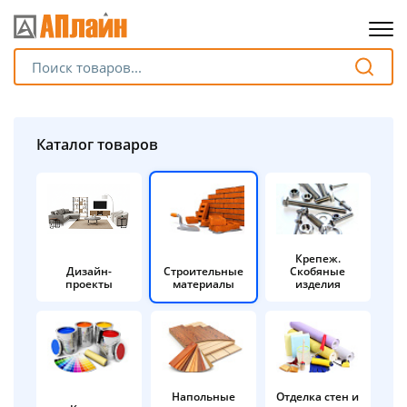
Для клиентов всех банков
Разбейте
Каталог товаров
оплату
на части
без переплат
Крепеж.
Дизайн-
Строительные
Скобяные
График платежей
проекты
материалы
изделия
Сегодня
25
%
Напольные
Отделка стен и