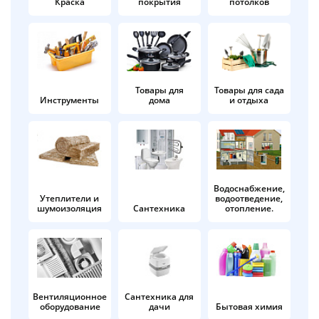
Краска
покрытия
потолков
Добавляйте товары
в корзину
Оплачивайте сегодня только
Товары для
Товары для сада
Инструменты
дома
и отдыха
25
% картой любого банка
Получайте товар
выбранный способом
Водоснабжение,
Утеплители и
водоотведение,
шумоизоляция
Сантехника
отопление.
Оставшиеся
75
% будут
списываться
с вашей карты
по
25
%
каждые 2 недели
Вентиляционное
Сантехника для
оборудование
дачи
Бытовая химия
Подробнее