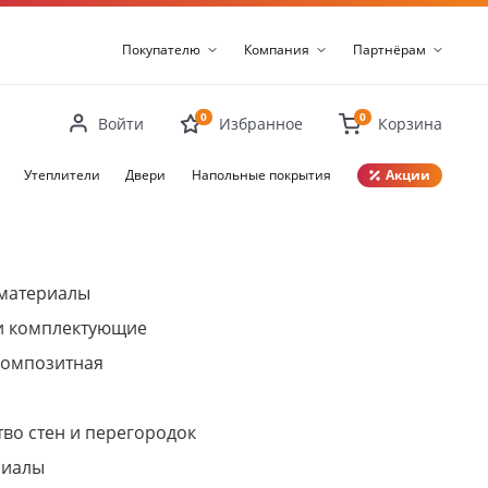
Покупателю
Компания
Партнёрам
0
0
Войти
Избранное
Корзина
Утеплители
Двери
Напольные покрытия
Акции
Закрыть
материалы
и комплектующие
композитная
во стен и перегородок
риалы