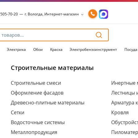
 505-70-20
—
г. Вологда, Интернет-магазин
 505-70-20
—
г. Вологда, Интернет-магазин
54-15-99
—
г. Вологда, Чернышевского, 147А
54-15-98
—
г. Вологда, Конева, 36
54-15-96
—
г. Вологда, Пошехонское ш., 18
Электрика
Обои
Краска
Электробензоинструмент
Посуда
Строительные материалы
Для клиентов всех банков
Строительные смеси
Инертные 
Оформление фасадов
Лестницы 
Разбейте
оплату
Древесно-плитные материалы
Арматура 
на части
без переплат
Сетки
Кровля
Водосточные системы
Обустройст
Металлопродукция
Пиломате
График платежей