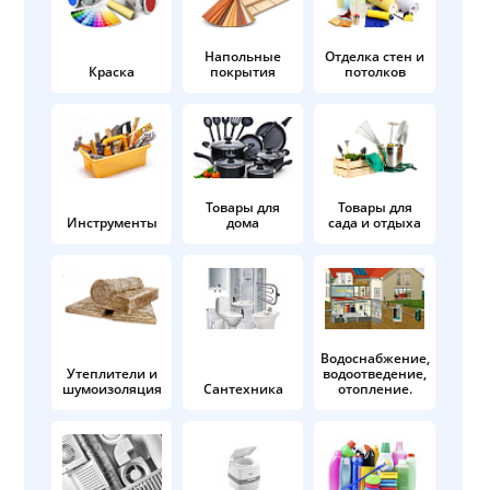
Напольные
Отделка стен и
Краска
покрытия
потолков
Товары для
Товары для
Инструменты
дома
сада и отдыха
Водоснабжение,
Утеплители и
водоотведение,
шумоизоляция
Сантехника
отопление.