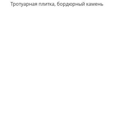
Тротуарная плитка, бордюрный камень
Сегодня
25
%
Добавляйте товары
в корзину
Оплачивайте сегодня только
25
% картой любого банка
Получайте товар
выбранный способом
Оставшиеся
75
% будут
списываться