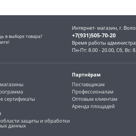
Интернет- магазин, г. Воло
+7(931)505-70-20
ь в выборе товара?
раз в 2 недели
шите!
Время работы администра
Пн-Пт: 8.00 - 20.00, Сб, Вс: 8
Партнёрам
 магазины
Поставщикам
программа
Профессионалам
е сертификаты
Оптовым клиентам
Аренда площадей
и
 области защиты и обработки
ных данных