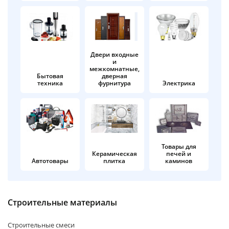
об оплате Плайтом
Двери входные
и
Остались вопросы?
25
межкомнатные,
8 800 302-02-51
Бытовая
дверная
техника
фурнитура
Электрика
plait.ru
раз в 2
недели
Товары для
Керамическая
печей и
Автотовары
плитка
каминов
Строительные материалы
Строительные смеси