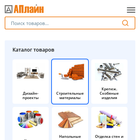
Для клиентов всех банков
Разбейте
Каталог товаров
оплату
на части
без переплат
Крепеж.
Дизайн-
Строительные
Скобяные
График платежей
проекты
материалы
изделия
Сегодня
25
%
Напольные
Отделка стен и