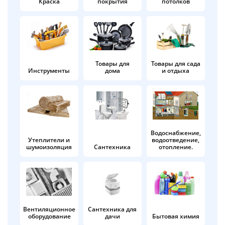
Краска
покрытия
потолков
Добавляйте товары
в корзину
Оплачивайте сегодня только
Товары для
Товары для сада
Инструменты
дома
и отдыха
25
% картой любого банка
Получайте товар
выбранный способом
Водоснабжение,
Утеплители и
водоотведение,
шумоизоляция
Сантехника
отопление.
Оставшиеся
75
% будут
списываться
с вашей карты
по
25
%
каждые 2 недели
Вентиляционное
Сантехника для
оборудование
дачи
Бытовая химия
Подробнее