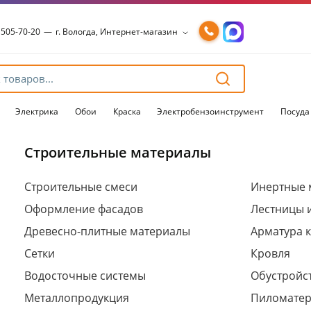
 505-70-20
—
г. Вологда, Интернет-магазин
 505-70-20
—
г. Вологда, Интернет-магазин
54-15-99
—
г. Вологда, Чернышевского, 147А
54-15-98
—
г. Вологда, Конева, 36
54-15-96
—
г. Вологда, Пошехонское ш., 18
Электрика
Обои
Краска
Электробензоинструмент
Посуда
Строительные материалы
Для клиентов всех банков
Строительные смеси
Инертные 
Оформление фасадов
Лестницы 
Разбейте
оплату
Древесно-плитные материалы
Арматура 
на части
без переплат
Сетки
Кровля
Водосточные системы
Обустройст
Металлопродукция
Пиломате
График платежей