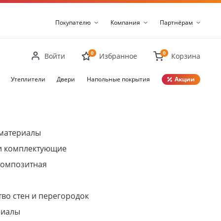
Покупателю
Компания
Партнёрам
0
0
Войти
Избранное
Корзина
Утеплители
Двери
Напольные покрытия
Акции
Закрыть
материалы
и комплектующие
композитная
во стен и перегородок
риалы