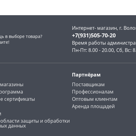
Интернет- магазин, г. Воло
+7(931)505-70-20
ь в выборе товара?
раз в 2 недели
шите!
Время работы администра
Пн-Пт: 8.00 - 20.00, Сб, Вс: 8
Партнёрам
 магазины
Поставщикам
программа
Профессионалам
е сертификаты
Оптовым клиентам
Аренда площадей
и
 области защиты и обработки
ных данных