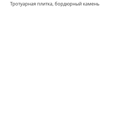
Тротуарная плитка, бордюрный камень
Сегодня
25
%
Добавляйте товары
в корзину
Оплачивайте сегодня только
25
% картой любого банка
Получайте товар
выбранный способом
Оставшиеся
75
% будут
списываться