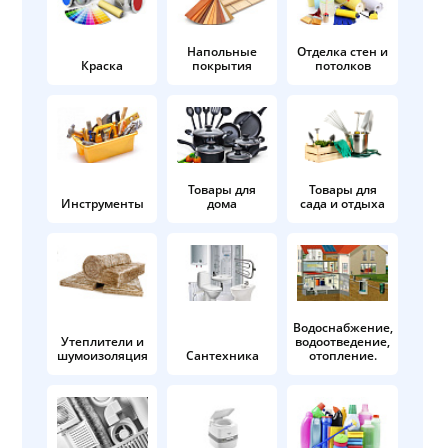
Напольные
Отделка стен и
Краска
покрытия
потолков
Товары для
Товары для
Инструменты
дома
сада и отдыха
Водоснабжение,
Утеплители и
водоотведение,
шумоизоляция
Сантехника
отопление.