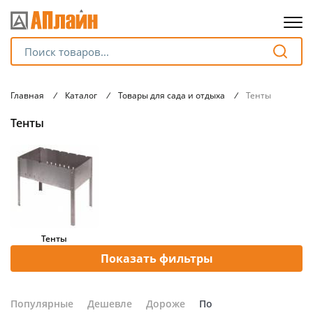
Для клиентов всех банков
Главная
/
Каталог
/
Товары для сада и отдыха
/
Тенты
Разбейте
Тенты
оплату
на части
без переплат
График платежей
Тенты
Показать фильтры
Сегодня
25
%
Популярные
Дешевле
Дороже
По