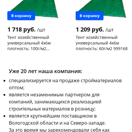
об оплате Плайтом
В корзину
В корзину
1 718 руб.
1 209 руб.
/шт
/шт
Остались вопросы?
Тент хозяйственный
Тент хозяйственный
25
универсальный 4х6м
универсальный 4х6м
8 800 302-02-51
плотность: 100г/м2
плотность: 60г/м2 999168
plait.ru
раз в 2
999150
Чернышевского,
22
Чернышевского,
8
недели
склад
шт
склад
шт
Чернышевского,
3
Чернышевского,
3
147а
шт
147а
шт
Уже 20 лет наша компания:
Конева, 36
2 шт
Конева, 36
3 шт
Пошехонское ш, 18
2 шт
Пошехонское ш, 18
3 шт
cпециализируется на продаже стройматериалов
Код товара
121993
Код товара
121992
оптом;
является незаменимым партнером для
компаний, занимающихся реализацией
строительных материалов в розницу;
является крупнейшим поставщиком в
Вологодской области и на Северо-западе.
За это время мы зарекомендовали себя как