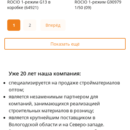
ROCIO 1-режим G13 в
ROCIO 1-режим G90979
коробке (64921)
1/50 (09)
Пошехонское ш, 18
7 шт
Чернышевского,
2
147а
шт
Код товара
110522
Конева, 36
3 шт
1
2
Вперёд
Код товара
110524
Показать ещё
Уже 20 лет наша компания:
cпециализируется на продаже стройматериалов
оптом;
является незаменимым партнером для
компаний, занимающихся реализацией
строительных материалов в розницу;
является крупнейшим поставщиком в
Вологодской области и на Северо-западе.