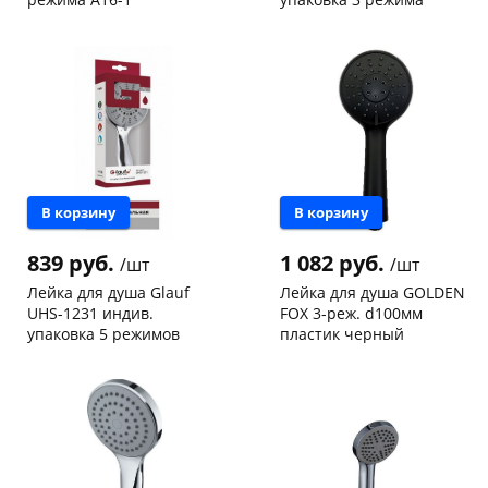
Чернышевского,
5
Чернышевского,
3
склад
шт
147а
шт
Чернышевского,
2
Конева, 36
3 шт
147а
шт
Код товара
108624
Конева, 36
1 шт
Пошехонское ш, 18
2 шт
Код товара
114164
В корзину
В корзину
839 руб.
1 082 руб.
/шт
/шт
Лейка для душа Glauf
Лейка для душа GOLDEN
UHS-1231 индив.
FOX 3-реж. d100мм
упаковка 5 режимов
пластик черный
Чернышевского,
3
Чернышевского,
3
склад
шт
147а
шт
Чернышевского,
2
Конева, 36
3 шт
147а
шт
Пошехонское ш, 18
1 шт
Конева, 36
1 шт
Пошехонское ш, 18
1 шт
Код товара
108623