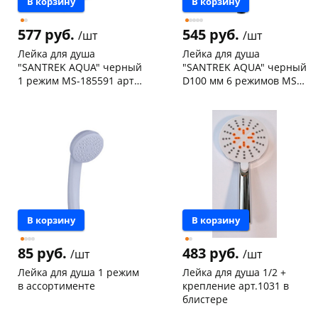
В корзину
В корзину
577 руб.
545 руб.
/шт
/шт
Лейка для душа
Лейка для душа
"SANTREK AQUA" черный
"SANTREK AQUA" черный
1 режим MS-185591 арт.
D100 мм 6 режимов MS-
324156
6206
Чернышевского,
4
Чернышевского,
2
склад
шт
147а
шт
Чернышевского,
2
Конева, 36
2 шт
147а
шт
Пошехонское ш, 18
1 шт
Конева, 36
3 шт
Код товара
127228
Пошехонское ш, 18
3 шт
Код товара
19340
В корзину
В корзину
85 руб.
483 руб.
/шт
/шт
Лейка для душа 1 режим
Лейка для душа 1/2 +
в ассортименте
крепление арт.1031 в
блистере
Чернышевского,
9
Чернышевского,
6