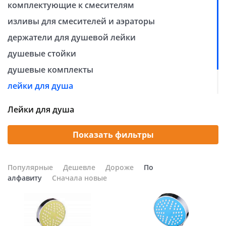
комплектующие к смесителям
Добавляйте товары
изливы для смесителей и аэраторы
в корзину
держатели для душевой лейки
душевые стойки
Оплачивайте сегодня только
душевые комплекты
25
% картой любого банка
лейки для душа
тропический душ
Получайте товар
Лейки для душа
шланги для душа
выбранный способом
Показать фильтры
Оставшиеся
75
% будут
списываться
с вашей карты
Популярные
Дешевле
Дороже
По
по
25
%
каждые 2 недели
алфавиту
Сначала новые
Подробнее