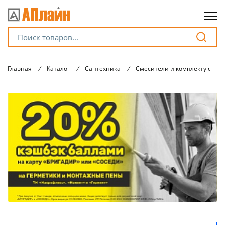
Для клиентов всех банков
Главная
/
Каталог
/
Сантехника
/
Смесители и комплектующие
Разбейте
оплату
на части
без переплат
График платежей
Сегодня
25
%