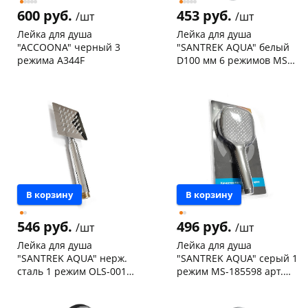
600 руб.
453 руб.
/шт
/шт
Лейка для душа
Лейка для душа
"ACCOONA" черный 3
"SANTREK AQUA" белый
режима A344F
D100 мм 6 режимов MS-
6205
Чернышевского,
1
Чернышевского,
8
147а
шт
склад
шт
Конева, 36
1 шт
Чернышевского,
3
147а
шт
Пошехонское ш, 18
1 шт
Конева, 36
3 шт
Код товара
121631
Пошехонское ш, 18
4 шт
Код товара
127222
В корзину
В корзину
546 руб.
496 руб.
/шт
/шт
Лейка для душа
Лейка для душа
"SANTREK AQUA" нерж.
"SANTREK AQUA" серый 1
сталь 1 режим OLS-001
режим MS-185598 арт.
арт. 324160
324157
Чернышевского,
1
Чернышевского,
3
склад
шт
склад
шт