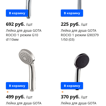
В корзину
В корзину
692 руб.
225 руб.
/шт
/шт
Лейка для душа GOTA
Лейка для душа GOTA
ROCIO 1 режим G10
ROCIO 1 режим G90379
d110мм
1/50 (03)
Чернышевского,
4
Чернышевского,
1
склад
шт
склад
шт
Чернышевского,
3
Код товара
110523
147а
шт
Конева, 36
2 шт
Пошехонское ш, 18
4 шт
Код товара
130241
В корзину
В корзину
499 руб.
370 руб.
/шт
/шт
Лейка для душа GOTA
Лейка для душа GOTA