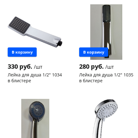
склад
шт
147а
шт
Чернышевского,
5
Конева, 36
2 шт
147а
шт
Пошехонское ш, 18
4 шт
Конева, 36
5 шт
Код товара
96355
Пошехонское ш, 18
3 шт
Код товара
467028
В корзину
В корзину
330 руб.
280 руб.
/шт
/шт
Лейка для душа 1/2" 1034
Лейка для душа 1/2" 1035
в блистере
в блистере
Чернышевского,
7
Конева, 36
5 шт
склад
шт
Код товара
111073
Чернышевского,
3
147а
шт
Конева, 36
3 шт
Пошехонское ш, 18
4 шт
Код товара
111072