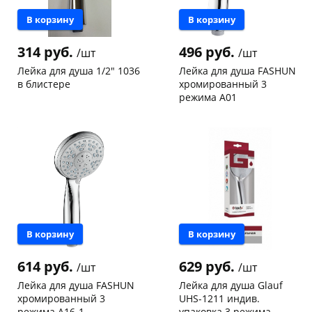
В корзину
В корзину
314 руб.
496 руб.
/шт
/шт
Лейка для душа 1/2" 1036
Лейка для душа FASHUN
в блистере
хромированный 3
режима A01
Чернышевского,
8
Чернышевского,
5
склад
шт
склад
шт
Чернышевского,
2
Чернышевского,
3
147а
шт
147а
шт
Конева, 36
4 шт
Конева, 36
2 шт
Пошехонское ш, 18
2 шт
Пошехонское ш, 18
3 шт
Код товара
111074
Код товара
114163
В корзину
В корзину
614 руб.
629 руб.
/шт
/шт
Лейка для душа FASHUN
Лейка для душа Glauf
хромированный 3
UHS-1211 индив.
режима A16-1
упаковка 3 режима