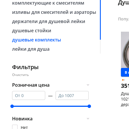
Душ
комплектующие к смесителям
изливы для смесителей и аэраторы
Попу
держатели для душевой лейки
душевые стойки
душевые комплекты
лейки для душа
тропический душ
Фильтры
шланги для душа
В
35
Розничная цена
Душ
—
1021
дер
арт.
Чер
скл
Новинка
Чер
147
Нет