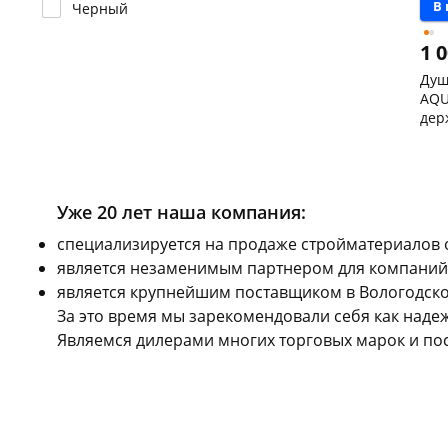
В
Черный
1 
Душ
AQU
дер
реж
Чер
скл
Чер
147
Кон
Уже 20 лет наша компания:
Пош
cпециализируется на продаже стройматериалов 
Код
является незаменимым партнером для компаний,
является крупнейшим поставщиком в Вологодской
За это время мы зарекомендовали себя как над
Являемся дилерами многих торговых марок и по