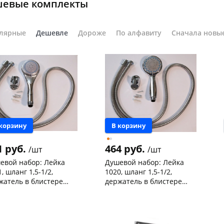
График платежей
евые комплекты
лярные
Дешевле
Дороже
По алфавиту
Сначала новы
Сегодня
25
%
Добавляйте товары
в корзину
 корзину
В корзину
Оплачивайте сегодня только
1 руб.
464 руб.
/шт
/шт
25
% картой любого банка
евой набор: Лейка
Душевой набор: Лейка
, шланг 1,5-1/2,
1020, шланг 1,5-1/2,
жатель в блистере
держатель в блистере
 23.150.1021
арт.23.150.1020
Получайте товар
выбранный способом
нышевского,
15
Чернышевского,
20
ад
шт
склад
шт
нышевского,
6
Чернышевского,
4
а
шт
147а
шт