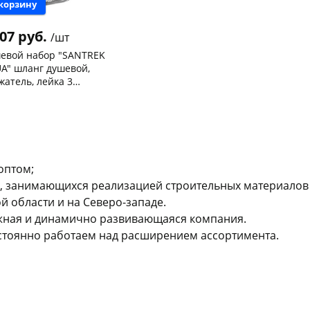
 корзину
007 руб.
/шт
евой набор "SANTREK
A" шланг душевой,
жатель, лейка 3
има (№468190) арт.03
нышевского,
2
раз в 2 недели
ад
шт
нышевского,
2
а
шт
ева, 36
4 шт
ехонское ш, 18
3 шт
оптом;
 товара
127490
 занимающихся реализацией строительных материалов 
 области и на Северо-западе.
ежная и динамично развивающаяся компания.
стоянно работаем над расширением ассортимента.