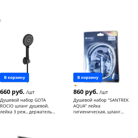
е
В корзину
В корзину
660 руб.
860 руб.
/шт
/шт
Душевой набор GOTA
Душевой набор "SANTREK
ROCIO шланг душевой,
AQUA" лейка
лейка 3 реж., держатель
гигиеническая, шланг
для душа черный 910013
душевой, держатель
Чернышевского,
2
Чернышевского,
3
лейки арт.08
склад
шт
склад
шт
Чернышевского,
1
Чернышевского,
3
147а
шт
147а
шт