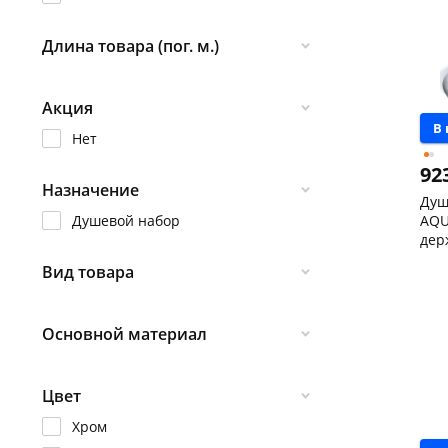
Кон
Пош
Код
Длина товара (пог. м.)
0.275
Акция
В
Нет
92
Назначение
Душ
Душевой набор
AQU
дер
реж
Кон
Вид товара
Пош
Душевой набор
Код
Основной материал
Нержавеющая сталь
Цвет
Хром
Хром