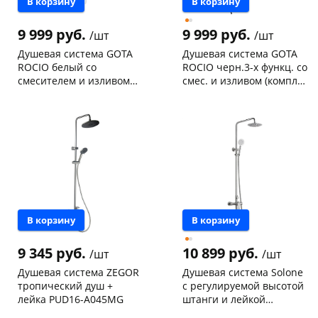
В корзину
В корзину
9 999 руб.
9 999 руб.
/шт
/шт
Душевая система GOTA
Душевая система GOTA
ROCIO белый со
ROCIO черн.3-х функц. со
смесителем и изливом
смес. и изливом (компл.с
(компл.с шлангом и душ.
шлангом и душ. лейкой)
Чернышевского,
1
Чернышевского,
1
лейкой) 635167
635166
147а
шт
склад
шт
Конева, 36
1 шт
Чернышевского,
2
147а
шт
Пошехонское ш, 18
1 шт
Конева, 36
1 шт
Код товара
135123
Пошехонское ш, 18
1 шт
Код товара
135121
В корзину
В корзину
9 345 руб.
10 899 руб.
/шт
/шт
Душевая система ZEGOR
Душевая система Solone
тропический душ +
с регулируемой высотой
лейка PUD16-A045MG
штанги и лейкой
"Тропический
Чернышевского,
2
Чернышевского,
1