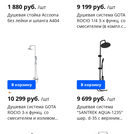
1 880 руб.
9 199 руб.
/шт
/шт
Душевая стойка Accoona
Душевая система GOTA
без лейки и шланга А404
ROCIO 1/4 3-х функц. со
смесителем (в компл.с
шлангом и душ. лейкой)
Чернышевского,
2
Чернышевского,
2
G635264
склад
шт
склад
шт
Чернышевского,
2
Чернышевского,
1
147а
шт
147а
шт
Конева, 36
2 шт
Конева, 36
1 шт
Пошехонское ш, 18
1 шт
Код товара
463512
Код товара
463820
В корзину
В корзину
10 299 руб.
9 699 руб.
/шт
/шт
Душевая система GOTA
Душевая система
ROCIO 3-х функц. со
"SANTREK AQUA-1235"
смесителем и изливом
шар. d-35 с верхним
(компл.с шлангом и душ.
душем, смесителем,
Чернышевского,
2
Чернышевского,
1
лейкой) 635312
гигиен лейкой черный
склад
шт
склад
шт