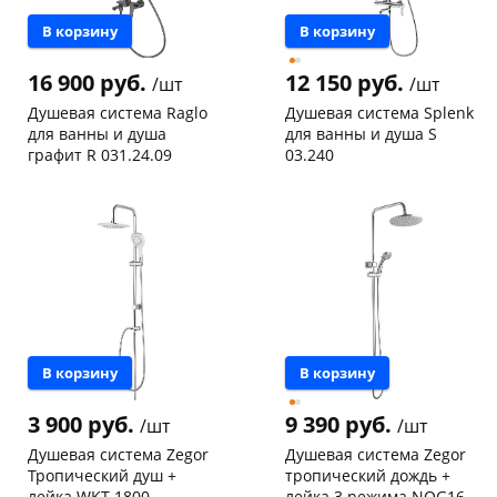
В корзину
В корзину
16 900 руб.
12 150 руб.
/шт
/шт
Душевая система Raglo
Душевая система Splenk
для ванны и душа
для ванны и душа S
графит R 031.24.09
03.240
Чернышевского,
1
Конева, 36
1 шт
147а
шт
Код товара
133124
Конева, 36
1 шт
Пошехонское ш, 18
1 шт
Код товара
133125
В корзину
В корзину
3 900 руб.
9 390 руб.
/шт
/шт
Душевая система Zegor
Душевая система Zegor
Тропический душ +
тропический дождь +
лейка WKT-1800
лейка 3 режима NOG16-