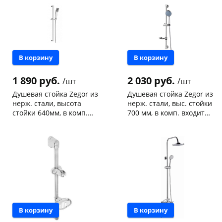
Конева, 36
2 шт
Код товара
466617
Пошехонское ш, 18
1 шт
Код товара
465177
В корзину
В корзину
1 890 руб.
2 030 руб.
/шт
/шт
Душевая стойка Zegor из
Душевая стойка Zegor из
нерж. стали, высота
нерж. стали, выс. стойки
стойки 640мм, в комп.
700 мм, в комп. входит
входит лейка,шланг
лейка, шланг
Чернышевского,
2
Чернышевского,
2
1500мм
1500мм,WKA-1201
склад
шт
147а
шт
Чернышевского,
2
Конева, 36
1 шт
147а
шт
Код товара
463859
Конева, 36
2 шт
Пошехонское ш, 18
2 шт
Код товара
463860
В корзину
В корзину