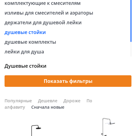
комплектующие к смесителям
Добавляйте товары
изливы для смесителей и аэраторы
в корзину
держатели для душевой лейки
душевые стойки
Оплачивайте сегодня только
душевые комплекты
25
% картой любого банка
лейки для душа
тропический душ
Получайте товар
Душевые стойки
шланги для душа
выбранный способом
Показать фильтры
Оставшиеся
75
% будут
списываться
с вашей карты
Популярные
Дешевле
Дороже
По
по
25
%
каждые 2 недели
алфавиту
Сначала новые
Подробнее