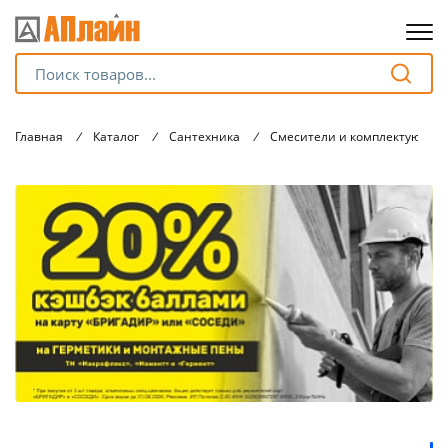
Для клиентов всех банков
Главная
/
Каталог
/
Сантехника
/
Смесители и комплектующие
Разбейте
оплату
на части
без переплат
График платежей
Сегодня
25
%