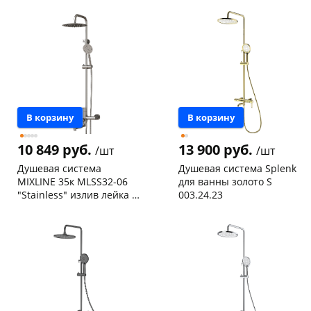
дождь"/JAT16-A094
склад
шт
147а
шт
Чернышевского,
1
Код товара
134282
147а
шт
Конева, 36
1 шт
Код товара
134902
В корзину
В корзину
10 849 руб.
13 900 руб.
/шт
/шт
Душевая система
Душевая система Splenk
MIXLINE 35к MLSS32-06
для ванны золото S
"Stainless" излив лейка 3
003.24.23
поз.+лейка"Тропический
Чернышевского,
1
Конева, 36
1 шт
душ" НЕРЖ
147а
шт
Код товара
133126
Конева, 36
1 шт
Код товара
134177