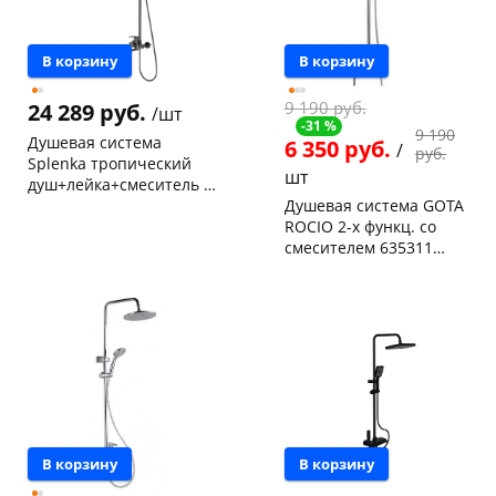
В корзину
В корзину
9 190 руб.
24 289 руб.
/шт
-31 %
9 190
Душевая система
6 350 руб.
/
руб.
Splenka тропический
шт
душ+лейка+смеситель S
300. 24. 09
Душевая система GOTA
Чернышевского,
1
ROCIO 2-х функц. со
склад
шт
Чернышевского,
1
смесителем 635311
147а
шт
(компл.с шлангом и душ.
Чернышевского,
1
Код товара
131376
лейкой)
147а
шт
Конева, 36
1 шт
Код товара
131250
В корзину
В корзину