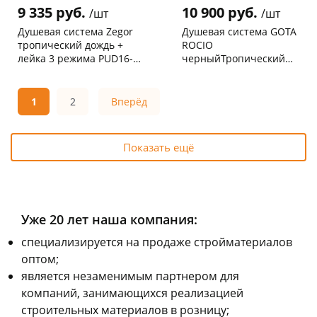
9 335 руб.
10 900 руб.
/шт
/шт
Душевая система Zegor
Душевая система GOTA
тропический дождь +
ROCIO
лейка 3 режима PUD16-
черныйТропический
A045
душ + смеситель с
Чернышевского,
1
Чернышевского,
1
изливом + лейка
склад
шт
147а
шт
Чернышевского,
1
G657352
Код товара
0013021
1
2
Вперёд
147а
шт
Конева, 36
1 шт
Пошехонское ш, 18
1 шт
Показать ещё
Код товара
131195
Уже 20 лет наша компания:
cпециализируется на продаже стройматериалов
оптом;
является незаменимым партнером для
компаний, занимающихся реализацией
строительных материалов в розницу;