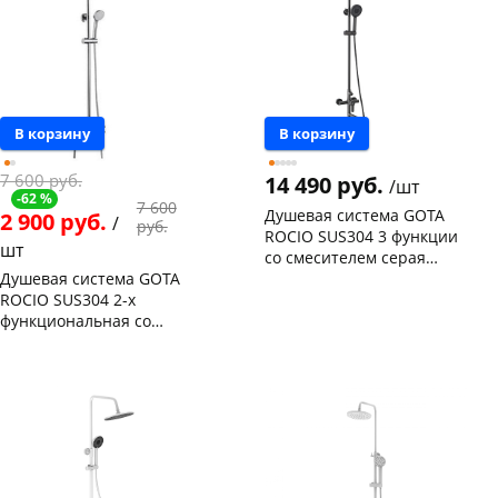
В корзину
В корзину
7 600 руб.
14 490 руб.
/шт
-62 %
7 600
Душевая система GOTA
2 900 руб.
/
руб.
ROCIO SUS304 3 функции
шт
со смесителем серая
Душевая система GOTA
G690272 ( шланг+душевая
Чернышевского,
11
ROCIO SUS304 2-х
лейка)
склад
шт
функциональная со
Чернышевского,
3
147а
шт
смесителем G635261
Чернышевского,
1
Конева, 36
1 шт
147а
шт
Пошехонское ш, 18
1 шт
Конева, 36
1 шт
Код товара
112839
Код товара
114951