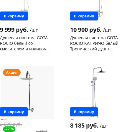
В корзину
В корзину
9 999 руб.
10 900 руб.
/шт
/шт
Душевая система GOTA
Душевая система GOTA
ROCIO белый со
ROCIO КАПРИЧО белый
смесителем и изливом
Тропический душ +
(компл.с шлангом и душ.
смеситель с изливом +
Чернышевского,
1
Чернышевского,
1
лейкой) 635167
лейка G222410
147а
шт
147а
шт
Конева, 36
1 шт
Конева, 36
1 шт
Пошехонское ш, 18
1 шт
Пошехонское ш, 18
1 шт
Акция
Код товара
135123
Код товара
130209
В корзину
В корзину
2 590 руб.
8 185 руб.
/шт
-27 %
2 590