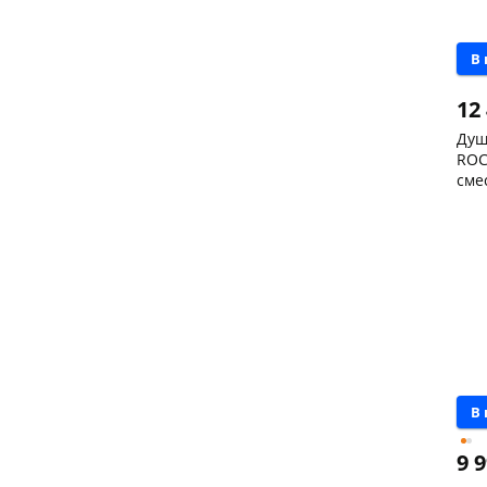
В
12
Душ
ROC
сме
тро
Чер
скл
Чер
147
Код
В
9 