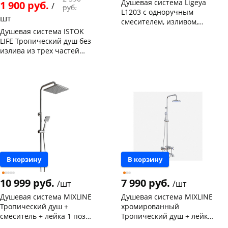
Душевая система Ligeya
1 900 руб.
/
руб.
L1203 с одноручным
шт
смесителем, изливом,
Душевая система ISTOK
тропическим и ручным
Чернышевского,
1
LIFE Тропический душ без
душем
147а
шт
излива из трех частей
Конева, 36
1 шт
Пошехонское ш, 18
1 шт
0402.977
Конева, 36
2 шт
Код товара
466617
Пошехонское ш, 18
1 шт
Код товара
120017
В корзину
В корзину
10 999 руб.
7 990 руб.
/шт
/шт
Душевая система MIXLINE
Душевая система MIXLINE
Тропический душ +
хромированный
смеситель + лейка 1 поз.
Тропический душ + лейка
ML2426
ML2419