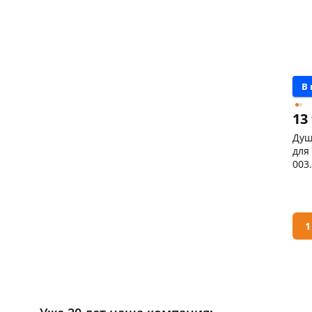
В
13
Душ
для
003
Кон
Код
1