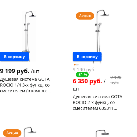
Код товара
127453
Акция
В корзину
В корзину
9 190 руб.
9 199 руб.
/шт
-31 %
9 190
Душевая система GOTA
6 350 руб.
/
руб.
ROCIO 1/4 3-х функц. со
шт
смесителем (в компл.с
шлангом и душ. лейкой)
Душевая система GOTA
Чернышевского,
2
G635264
ROCIO 2-х функц. со
склад
шт
Чернышевского,
1
смесителем 635311
147а
шт
(компл.с шлангом и душ.
Чернышевского,
1
Конева, 36
1 шт
лейкой)
147а
шт
Код товара
463512
Конева, 36
1 шт
Код товара
131250
Акция