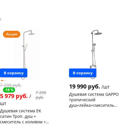
е
Акция
В корзину
В корзину
7 290 руб.
19 990 руб.
/шт
-18 %
7 290
Душевая система GAPPO
5 979 руб.
/
руб.
тропический
шт
душ+лейка+смеситель
Душевая система EK
нерж.сталь
Чернышевского,
1
сатин Троп. душ +
147а
шт
смеситель с изливом +
Код товара
131366
лейка 24802-20
Конева, 36
1 шт