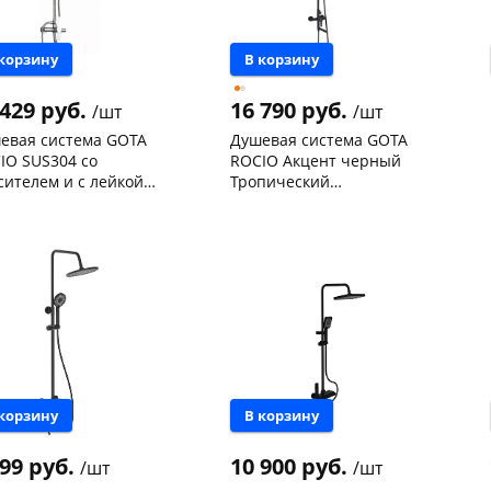
 корзину
В корзину
 429 руб.
16 790 руб.
/шт
/шт
евая система GOTA
Душевая система GOTA
IO SUS304 со
ROCIO Акцент черный
сителем и с лейкой
Тропический
пической G357511
душ+смеситель с
нышевского,
3
Чернышевского,
2
изл.+лейка 1 поз. 690271-
ад
шт
склад
шт
нышевского,
1
GOTA
Чернышевского,
2
а
шт
147а
шт
Конева, 36
1 шт
 товара
115184
Пошехонское ш, 18
1 шт
Код товара
119989
 корзину
В корзину
999 руб.
10 900 руб.
/шт
/шт