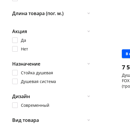
Кон
Код
Длина товара (пог. м.)
0.41
Акция
0.62
83
Да
Нет
В
Назначение
7 
Стойка душевая
Душ
FOX
Душевая система
(тр
лат
Чер
Дизайн
арт
147
Кон
Современный
Код
Вид товара
Стойка душевая