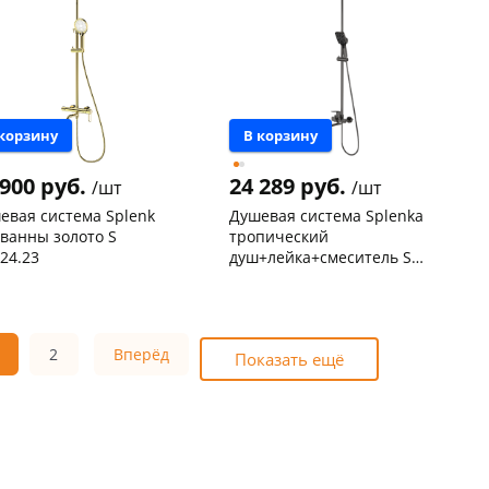
 корзину
В корзину
 900 руб.
24 289 руб.
/шт
/шт
евая система Splenk
Душевая система Splenka
 ванны золото S
тропический
.24.23
душ+лейка+смеситель S
300. 24. 09
ева, 36
1 шт
Чернышевского,
1
склад
шт
 товара
133126
Чернышевского,
1
147а
шт
2
Вперёд
Код товара
131376
Показать ещё