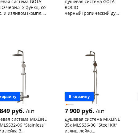
евая система GOTA
Душевая система GOTA
IO черн.3-х функц. со
ROCIO
с. и изливом (компл.с
черныйТропический душ
нгом и душ. лейкой)
+ смеситель с изливом +
нышевского,
1
Чернышевского,
1
166
лейка G657352
ад
шт
147а
шт
нышевского,
2
Код товара
0013021
а
шт
ева, 36
1 шт
ехонское ш, 18
1 шт
 товара
135121
 корзину
В корзину
 849 руб.
7 900 руб.
/шт
/шт
евая система MIXLINE
Душевая система MIXLINE
 MLSS32-06 "Stainless"
35к MLSS36-06 "Steel Kit"
ив лейка 3
излив, лейка
.+лейка"Тропический
+лейка"Тропический душ"