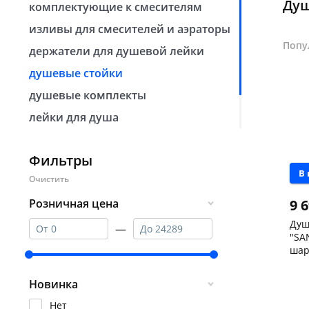
Душ
комплектующие к смесителям
изливы для смесителей и аэраторы
Попу
держатели для душевой лейки
душевые стойки
душевые комплекты
лейки для душа
тропический душ
Фильтры
шланги для душа
В
9 
Розничная цена
Душ
—
"SA
шар
душ
Чер
гиг
скл
Новинка
Чер
147
Нет