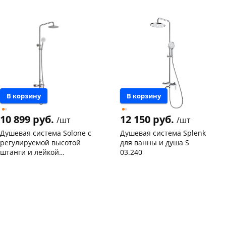
Чернышевского,
1
Чернышевского,
1
147а
шт
склад
шт
Конева, 36
1 шт
Чернышевского,
1
147а
шт
Код товара
119835
Конева, 36
2 шт
Пошехонское ш, 18
1 шт
Код товара
116828
В корзину
В корзину
10 899 руб.
12 150 руб.
/шт
/шт
Душевая система Solone с
Душевая система Splenk
регулируемой высотой
для ванны и душа S
штанги и лейкой
03.240
"Тропический
Чернышевского,
1
Конева, 36
1 шт
дождь"/JAT16-A094
147а
шт
Код товара
133124
Код товара
134282