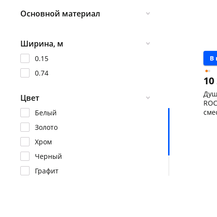
Основной материал
Душевой гарнитур
Душевая система
Латунь
Ширина, м
Металл / Металл
Нержавеющая сталь
В
0.15
Цинк
0.74
10
Сатин
Душ
Цвет
ROC
сме
Белый
(ко
Чер
Золото
лей
скл
Чер
Хром
147
Кон
Черный
Код
Графит
Серебристый
Черный