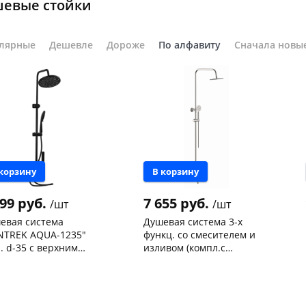
евые стойки
на части
без переплат
лярные
Дешевле
Дороже
По алфавиту
Сначала новы
График платежей
Сегодня
25
%
 корзину
В корзину
699 руб.
7 655 руб.
/шт
/шт
Добавляйте товары
в корзину
евая система
Душевая система 3-х
NTREK AQUA-1235"
функц. со смесителем и
. d-35 с верхним
изливом (компл.с
ем, смесителем,
шлангом и душ. лейкой)
нышевского,
1
Чернышевского,
5
Оплачивайте сегодня только
иен лейкой черный
нерж.сталь 635310
ад
шт
склад
шт
25
% картой любого банка
нышевского,
1
Чернышевского,
2
а
шт
147а
шт