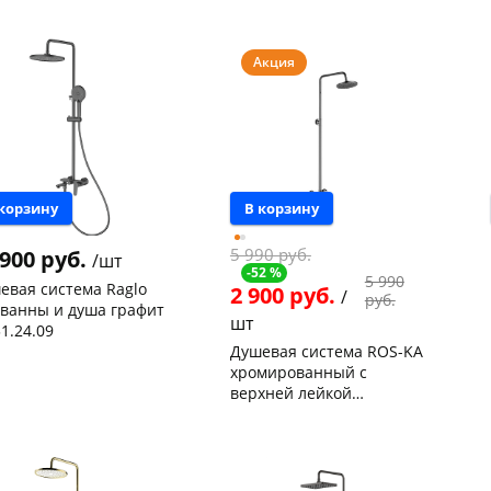
нышевского,
1
Чернышевского,
1
" НЕРЖ
НЕРЖ
а
шт
147а
шт
ева, 36
1 шт
Конева, 36
1 шт
Пошехонское ш, 18
1 шт
 товара
134177
Акция
Код товара
462648
 корзину
В корзину
5 990 руб.
 900 руб.
/шт
-52 %
5 990
евая система Raglo
2 900 руб.
/
руб.
 ванны и душа графит
шт
1.24.09
Душевая система ROS-KA
нышевского,
1
хромированный с
а
шт
ева, 36
1 шт
верхней лейкой
ехонское ш, 18
1 шт
"Тропический дождь"
Чернышевского,
1
 товара
133125
147а
шт
Конева, 36
1 шт
Код товара
119405