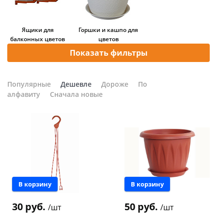
Добавляйте товары
в корзину
Ящики для
Горшки и кашпо для
балконных цветов
цветов
Показать фильтры
Оплачивайте сегодня только
25
% картой любого банка
Популярные
Дешевле
Дороже
По
алфавиту
Сначала новые
Получайте товар
выбранный способом
Оставшиеся
75
% будут
списываться
с вашей карты
по
25
%
каждые 2 недели
В корзину
В корзину
30 руб.
50 руб.
/шт
/шт
Подробнее