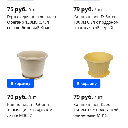
75 руб.
79 руб.
/шт
/шт
Горшок для цветов пласт.
Кашпо пласт. Рябина
Орегано 120мм 0,75л
130мм 0,8л с поддоном
светло-бежевый Хомвер
французский серый
221602225/01
М3052
Чернышевского,
9
Чернышевского,
30
склад
шт
склад
шт
Чернышевского,
3
Чернышевского,
4
147а
шт
147а
шт
Конева, 36
3 шт
Конева, 36
2 шт
Пошехонское ш, 18
3 шт
Пошехонское ш, 18
2 шт
Код товара
100819
Код товара
89959
В корзину
В корзину
79 руб.
79 руб.
/шт
/шт
Кашпо пласт. Рябина
Кашпо пласт. Кэрол
130мм 0,8л с поддоном
160мм 1л с подставкой
латте М3052
банановый М3155
Чернышевского,
23
Чернышевского,
26
склад
шт
склад
шт