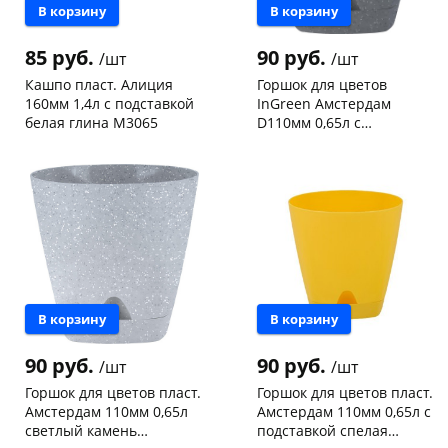
В корзину
В корзину
85 руб.
90 руб.
/шт
/шт
Кашпо пласт. Алиция
Горшок для цветов
160мм 1,4л с подставкой
InGreen Амстердам
белая глина М3065
D110мм 0,65л с
прикорневым поливом
Чернышевского,
65
Чернышевского,
9
камень темный
склад
шт
склад
шт
Чернышевского,
1
IG629810026
Чернышевского,
4
147а
шт
147а
шт
Конева, 36
2 шт
Конева, 36
3 шт
Пошехонское ш, 18
5 шт
Пошехонское ш, 18
2 шт
Код товара
29649
Код товара
119895
В корзину
В корзину
90 руб.
90 руб.
/шт
/шт
Горшок для цветов пласт.
Горшок для цветов пласт.
Амстердам 110мм 0,65л
Амстердам 110мм 0,65л с
светлый камень
подставкой спелая