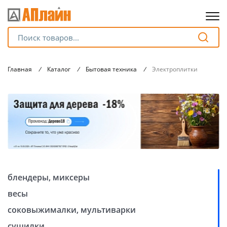
Для клиентов всех банков
Главная
/
Каталог
/
Бытовая техника
/
Электроплитки
Разбейте
оплату
на части
без переплат
График платежей
блендеры, миксеры
Сегодня
весы
25
%
соковыжималки, мультиварки
сушилки