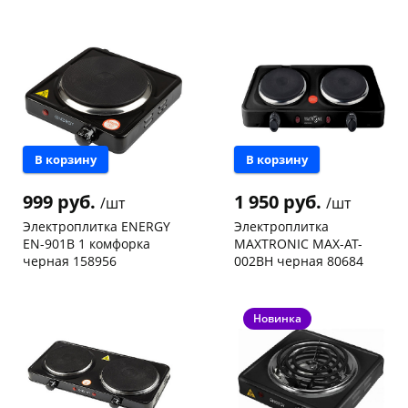
Чернышевского,
1
Конева, 36
1 шт
147а
шт
Код товара
125029
Пошехонское ш, 18
2 шт
Код товара
125027
В корзину
В корзину
999 руб.
1 950 руб.
/шт
/шт
Электроплитка ENERGY
Электроплитка
EN-901B 1 комфорка
MAXTRONIC MAX-AT-
черная 158956
002BH черная 80684
Чернышевского,
2
Пошехонское ш, 18
1 шт
147а
шт
Код товара
50209
Конева, 36
1 шт
Новинка
Код товара
125025