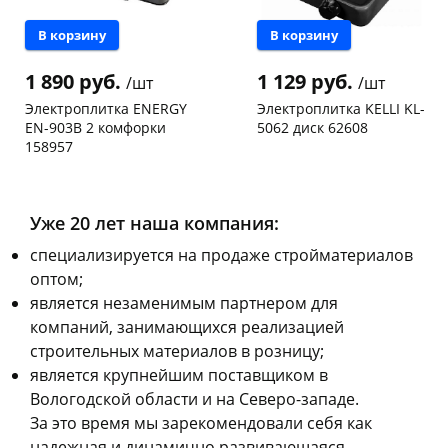
В корзину
В корзину
1 890 руб.
1 129 руб.
/шт
/шт
Электроплитка ENERGY
Электроплитка KELLI KL-
EN-903B 2 комфорки
5062 диск 62608
158957
Чернышевского,
1
Конева, 36
1 шт
147а
шт
Пошехонское ш, 18
2 шт
Код товара
14949
Код товара
469258
Уже 20 лет наша компания:
cпециализируется на продаже стройматериалов
оптом;
является незаменимым партнером для
компаний, занимающихся реализацией
строительных материалов в розницу;
является крупнейшим поставщиком в
Вологодской области и на Северо-западе.
За это время мы зарекомендовали себя как
надежная и динамично развивающаяся