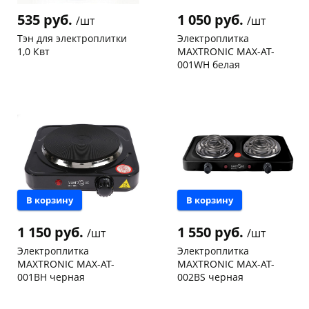
об оплате Плайтом
535 руб.
1 050 руб.
/шт
/шт
Тэн для электроплитки
Электроплитка
1,0 Квт
MAXTRONIC MAX-AT-
001WH белая
Чернышевского,
5
Конева, 36
1 шт
Остались вопросы?
25
склад
шт
Код товара
97957
8 800 302-02-51
Чернышевского,
3
147а
шт
plait.ru
раз в 2
Конева, 36
3 шт
недели
Пошехонское ш, 18
5 шт
Код товара
21883
В корзину
В корзину
1 150 руб.
1 550 руб.
/шт
/шт
Электроплитка
Электроплитка
MAXTRONIC MAX-AT-
MAXTRONIC MAX-AT-
001BH черная
002BS черная
Чернышевского,
1
Чернышевского,
1
147а
шт
147а
шт