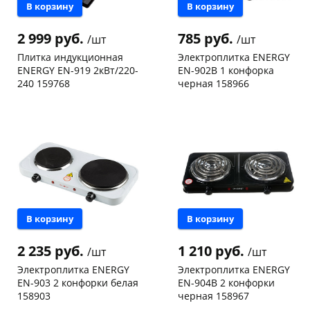
В корзину
В корзину
2 999 руб.
785 руб.
/шт
/шт
Плитка индукционная
Электроплитка ENERGY
ENERGY EN-919 2кВт/220-
EN-902B 1 конфорка
240 159768
черная 158966
Чернышевского,
3
Конева, 36
1 шт
склад
шт
Код товара
125026
Чернышевского,
1
147а
шт
Конева, 36
1 шт
Пошехонское ш, 18
1 шт
Код товара
125006
В корзину
В корзину
2 235 руб.
1 210 руб.
/шт
/шт
Электроплитка ENERGY
Электроплитка ENERGY
EN-903 2 конфорки белая
EN-904В 2 конфорки
158903
черная 158967