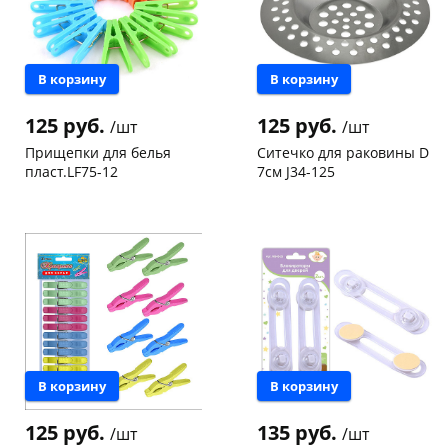
В корзину
В корзину
125 руб.
125 руб.
/шт
/шт
Прищепки для белья
Ситечко для раковины D
пласт.LF75-12
7см J34-125
Чернышевского,
50
Чернышевского,
20
склад
шт
склад
шт
Чернышевского,
11
Код товара
69283
147а
шт
Конева, 36
4 шт
Пошехонское ш, 18
6 шт
Код товара
74899
В корзину
В корзину
125 руб.
135 руб.
/шт
/шт