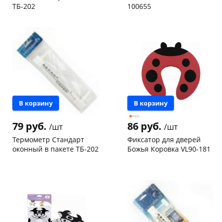
ТБ-202
100655
Конева, 36
3 шт
Чернышевского,
35
склад
шт
Код товара
105932
Чернышевского,
9
147а
шт
Конева, 36
5 шт
Пошехонское ш, 18
5 шт
Код товара
64833
В корзину
В корзину
79 руб.
86 руб.
/шт
/шт
Термометр Стандарт
Фиксатор для дверей
оконный в пакете ТБ-202
Божья Коровка VL90-181
Конева, 36
1 шт
Конева, 36
1 шт
Пошехонское ш, 18
1 шт
Код товара
20205
Код товара
116715