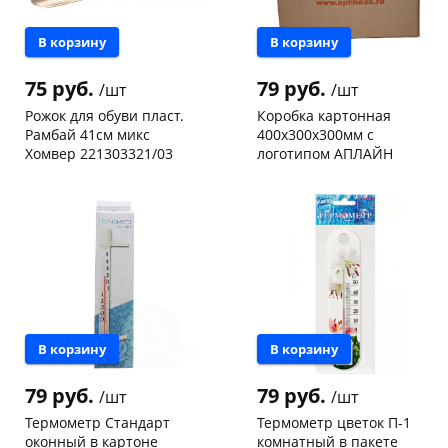
В корзину
В корзину
75 руб.
79 руб.
/шт
/шт
Рожок для обуви пласт.
Коробка картонная
Рамбай 41см микс
400х300х300мм с
Хомвер 221303321/03
логотипом АПЛАЙН
Чернышевского,
25
Чернышевского,
78
склад
шт
склад
шт
Чернышевского,
7
Чернышевского,
16
147а
шт
147а
шт
Конева, 36
4 шт
Конева, 36
47 шт
Пошехонское ш, 18
2 шт
Пошехонское ш,
29
18
шт
Код товара
114888
Код товара
108975
В корзину
В корзину
79 руб.
79 руб.
/шт
/шт
Термометр Стандарт
Термометр цветок П-1
оконный в картоне
комнатный в пакете