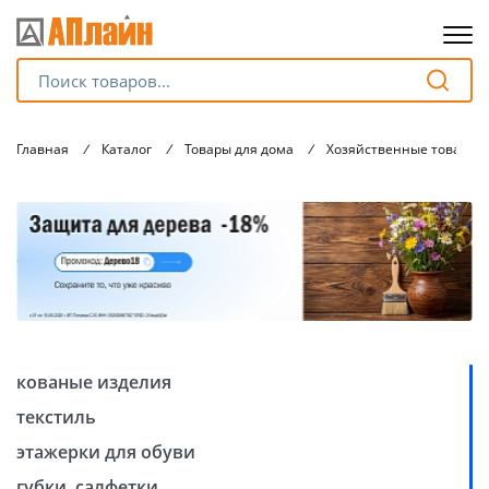
Для клиентов всех банков
Главная
/
Каталог
/
Товары для дома
/
Хозяйственные товары
Разбейте
оплату
на части
без переплат
График платежей
кованые изделия
Сегодня
текстиль
25
%
этажерки для обуви
губки, салфетки