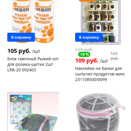
147а
шт
Пошехонское ш, 18
2 шт
Конева, 36
6 шт
Код товара
103222
Пошехонское ш,
17
18
шт
Код товара
66741
В корзину
В корзину
129 руб.
105 руб.
/шт
129
-16 %
руб.
Блок сменный Рыжий кот
109 руб.
/шт
для ролика-щетки 2шт
Наклейки на банки для
LRB-20 092403
сыпучих продуктов микс
Чернышевского,
54
231108500/0099
склад
шт
Чернышевского,
7
Чернышевского,
10
147а
шт
147а
шт
Конева, 36
6 шт
Код товара
26853
Пошехонское ш, 18
6 шт
Код товара
58707