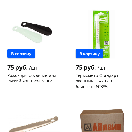
147а
шт
Чернышевского,
5
147а
шт
Код товара
113010
Пошехонское ш, 18
1 шт
Код товара
116714
раз в 2 недели
В корзину
В корзину
75 руб.
75 руб.
/шт
/шт
Рожок для обуви металл.
Термометр Стандарт
Рыжий кот 15см 240040
оконный ТБ-202 в
блистере 60385
Чернышевского,
19
Конева, 36
5 шт
склад
шт
Код товара
28760
Чернышевского,
3
147а
шт
Конева, 36
3 шт
Пошехонское ш, 18
3 шт
Код товара
31098