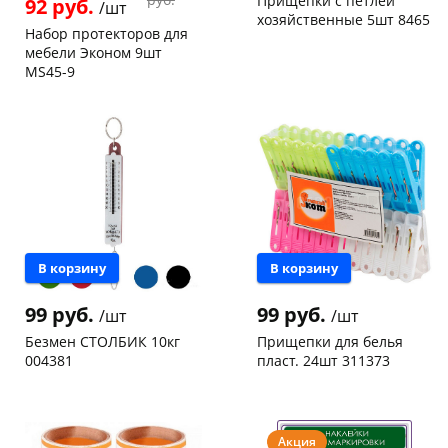
Прищепки с петлей
92 руб.
/шт
хозяйственные 5шт 8465
Набор протекторов для
мебели Эконом 9шт
Чернышевского,
5
MS45-9
147а
шт
Конева, 36
2 шт
Чернышевского,
4
147а
шт
Пошехонское ш, 18
3 шт
Код товара
116684
Код товара
462250
В корзину
В корзину
99 руб.
99 руб.
/шт
/шт
Безмен СТОЛБИК 10кг
Прищепки для белья
004381
пласт. 24шт 311373
Чернышевского,
2
Чернышевского,
95
147а
шт
склад
шт
Конева, 36
1 шт
Чернышевского,
12
Акция