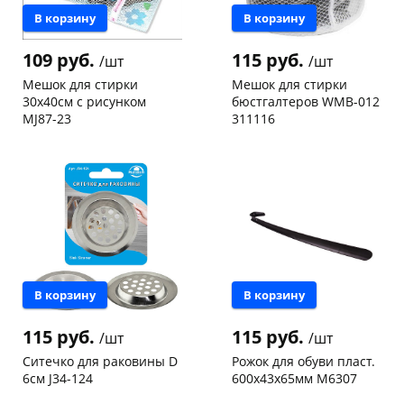
В корзину
В корзину
109 руб.
115 руб.
/шт
/шт
Мешок для стирки
Мешок для стирки
30х40см с рисунком
бюстгалтеров WMB-012
MJ87-23
311116
Чернышевского,
12
Чернышевского,
8
склад
шт
склад
шт
Чернышевского,
8
Чернышевского,
3
147а
шт
147а
шт
Конева, 36
2 шт
Пошехонское ш, 18
2 шт
Пошехонское ш, 18
4 шт
Код товара
103221
Код товара
69402
В корзину
В корзину
115 руб.
115 руб.
/шт
/шт
Ситечко для раковины D
Рожок для обуви пласт.
6см J34-124
600х43х65мм М6307