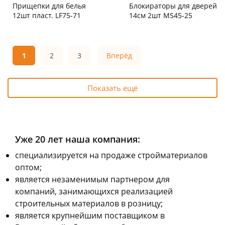
Прищепки для белья
Блокираторы для дверей
12шт пласт. LF75-71
14см 2шт MS45-25
Чернышевского,
45
Чернышевского,
5
склад
шт
147а
шт
Пошехонское ш, 18
3 шт
Конева, 36
3 шт
1
2
3
Вперёд
Пошехонское ш, 18
2 шт
Код товара
74900
Код товара
102755
Показать ещё
Уже 20 лет наша компания:
cпециализируется на продаже стройматериалов
оптом;
является незаменимым партнером для
компаний, занимающихся реализацией
строительных материалов в розницу;
является крупнейшим поставщиком в