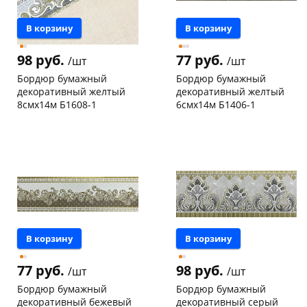
В корзину
В корзину
98 руб.
77 руб.
/шт
/шт
Бордюр бумажный
Бордюр бумажный
декоративный желтый
декоративный желтый
8смх14м Б1608-1
6смх14м Б1406-1
Чернышевского,
10
Чернышевского,
10
147а
шт
147а
шт
Конева, 36
6 шт
Конева, 36
12 шт
Пошехонское ш, 18
5 шт
Код товара
19529
Код товара
19535
В корзину
В корзину
77 руб.
98 руб.
/шт
/шт
Бордюр бумажный
Бордюр бумажный
декоративный бежевый
декоративный серый