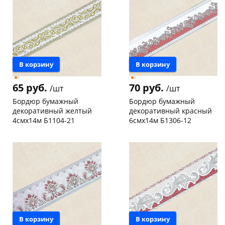
В корзину
В корзину
раз в 2 недели
65 руб.
70 руб.
/шт
/шт
Бордюр бумажный
Бордюр бумажный
декоративный желтый
декоративный красный
4смх14м Б1104-21
6смх14м Б1306-12
Чернышевского,
3
Чернышевского,
36
147а
шт
склад
шт
Конева, 36
3 шт
Код товара
129965
Пошехонское ш, 18
3 шт
Код товара
129963
В корзину
В корзину