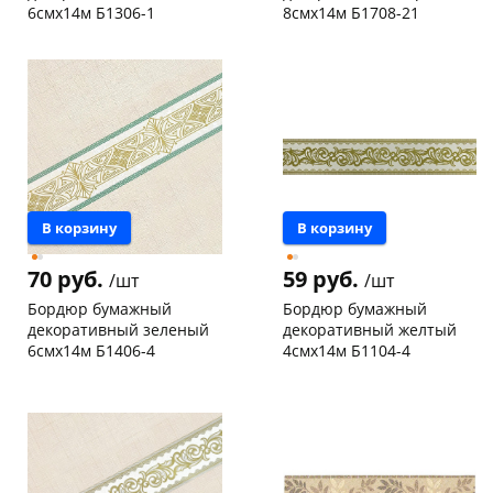
6смх14м Б1306-1
8смх14м Б1708-21
Чернышевского,
4
Чернышевского,
5
147а
шт
147а
шт
Конева, 36
5 шт
Код товара
19527
Пошехонское ш, 18
2 шт
Код товара
19537
В корзину
В корзину
70 руб.
59 руб.
/шт
/шт
Бордюр бумажный
Бордюр бумажный
декоративный зеленый
декоративный желтый
6смх14м Б1406-4
4смх14м Б1104-4
Конева, 36
11 шт
Чернышевского,
3
147а
шт
Пошехонское ш, 18
5 шт
Конева, 36
7 шт
Код товара
19532
Пошехонское ш, 18
3 шт
Код товара
19524