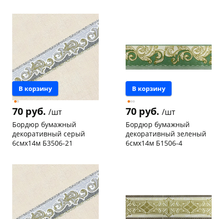
Чернышевского,
1
Чернышевского,
1
склад
шт
склад
шт
Чернышевского,
7
Код товара
19546
147а
шт
Конева, 36
4 шт
Пошехонское ш, 18
3 шт
Код товара
19525
В корзину
В корзину
70 руб.
70 руб.
/шт
/шт
Бордюр бумажный
Бордюр бумажный
декоративный серый
декоративный зеленый
6смх14м Б3506-21
6смх14м Б1506-4
Конева, 36
2 шт
Чернышевского,
7
147а
шт
Код товара
19547
Конева, 36
4 шт
Пошехонское ш, 18
6 шт
Код товара
19534