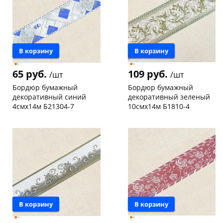
Добавляйте товары
в корзину
В корзину
В корзину
Оплачивайте сегодня только
65 руб.
109 руб.
25
% картой любого банка
/шт
/шт
Бордюр бумажный
Бордюр бумажный
декоративный синий
декоративный зеленый
Получайте товар
4смх14м Б21304-7
10смх14м Б1810-4
выбранный способом
Конева, 36
5 шт
Чернышевского,
1
147а
шт
Код товара
130166
Пошехонское ш, 18
5 шт
Код товара
129969
Оставшиеся
75
% будут
списываться
с вашей карты
по
25
%
каждые 2 недели
В корзину
В корзину
Подробнее