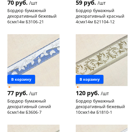
70 руб.
59 руб.
/шт
/шт
об оплате Плайтом
Бордюр бумажный
Бордюр бумажный
декоративный бежевый
декоративный красный
6смх14м Б3106-21
4смх14м Б21104-12
Чернышевского,
1
Чернышевского,
26
склад
шт
склад
шт
Остались вопросы?
25
Конева, 36
5 шт
Код товара
129975
8 800 302-02-51
Пошехонское ш, 18
5 шт
Код товара
129970
plait.ru
раз в 2
недели
В корзину
В корзину
77 руб.
120 руб.
/шт
/шт
Бордюр бумажный
Бордюр бумажный
декоративный синий
декоративный бежевый
6смх14м Б3606-7
10смх14м Б1810-1
Пошехонское ш, 18
3 шт
Чернышевского,
36
склад
шт
Код товара
129976
Код товара
129968