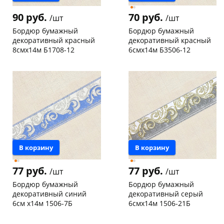
90 руб.
70 руб.
/шт
/шт
Бордюр бумажный
Бордюр бумажный
декоративный красный
декоративный красный
8смх14м Б1708-12
6смх14м Б3506-12
Чернышевского,
2
Пошехонское ш, 18
6 шт
склад
шт
Код товара
26965
Код товара
129865
В корзину
В корзину
77 руб.
77 руб.
/шт
/шт
Бордюр бумажный
Бордюр бумажный
декоративный синий
декоративный серый
6см х14м 1506-7Б
6смх14м 1506-21Б
Конева, 36
5 шт
Чернышевского,
10
склад
шт