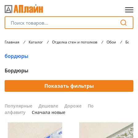
Для клиентов всех банков
Главная
/
Каталог
/
Отделка стен и потолков
/
Обои
/
Бордю
Разбейте
бордюры
оплату
на части
без переплат
Бордюры
Показать фильтры
График платежей
Популярные
Дешевле
Дороже
По
алфавиту
Сначала новые
Сегодня
25
%