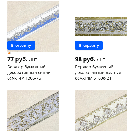
Пошехонское ш, 18
4 шт
Конева, 36
1 шт
Код товара
126994
Код товара
126993
В корзину
В корзину
77 руб.
98 руб.
/шт
/шт
Бордюр бумажный
Бордюр бумажный
декоративный синий
декоративный желтый
6смх14м 1306-7Б
8смх14м Б1608-21
Чернышевского,
5
Пошехонское ш, 18
6 шт
147а
шт
Код товара
127008
Код товара
126992