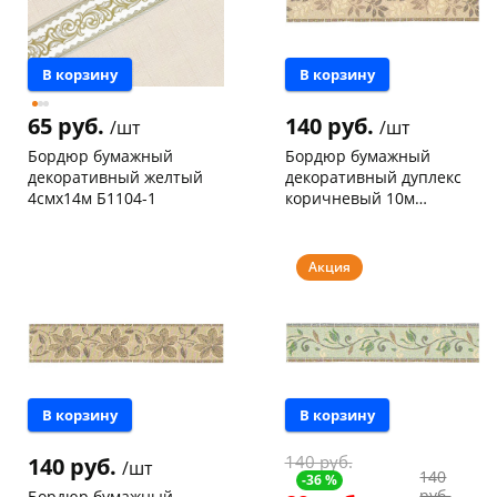
В корзину
В корзину
65 руб.
140 руб.
/шт
/шт
Бордюр бумажный
Бордюр бумажный
декоративный желтый
декоративный дуплекс
4смх14м Б1104-1
коричневый 10м
ширина 5 см 612-13
Чернышевского,
6
Чернышевского,
2
147а
шт
147а
шт
Конева, 36
1 шт
Конева, 36
1 шт
Акция
Пошехонское ш, 18
3 шт
Код товара
15201
Код товара
19482
В корзину
В корзину
140 руб.
140 руб.
/шт
140
-36 %
руб.
Бордюр бумажный