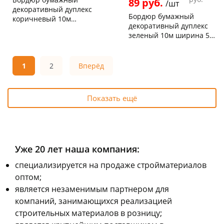
89 руб.
/шт
декоративный дуплекс
Бордюр бумажный
коричневый 10м
декоративный дуплекс
ширина 5 см 622-14
Чернышевского,
2
зеленый 10м ширина 5
147а
шт
см 616-11
Конева, 36
4 шт
Чернышевского,
1
147а
шт
Код товара
15274
Код товара
15273
1
2
Вперёд
Показать ещё
Уже 20 лет наша компания:
cпециализируется на продаже стройматериалов
оптом;
является незаменимым партнером для
компаний, занимающихся реализацией
строительных материалов в розницу;