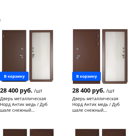
е
В корзину
В корзину
28 400 руб.
28 400 руб.
/шт
/шт
Дверь металлическая
Дверь металлическая
Норд Антик медь / Дуб
Норд Антик медь / Дуб
шале снежный
шале снежный
(терморазрыв) 2050х880-L
(терморазрыв) 2050х880-R
Чернышевского,
2
Конева, 36
1 шт
левая
правая
склад
шт
Код товара
117924
Код товара
117923