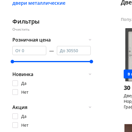
Две
двери металлические
Попу
Фильтры
Розничная цена
—
Новинка
В
Да
30
Нет
Две
Нор
Гра
Акция
сне
Чер
Да
205
скл
Кон
Нет
Код