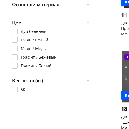
В
Основной материал
Правая
Металл / Металл
11
Цвет
МДФ
Две
Про
Металл / МДФ
Дуб белёный
Мет
206
Медь / Белый
Чер
скл
Медь / Медь
Кон
Код
Графит / Бежевый
Графит / Белый
Вес нетто (кг)
50
В
18
Две
ТД9
Мет