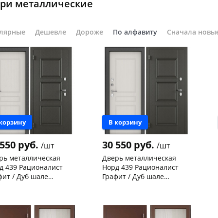
ри металлические
лярные
Дешевле
Дороже
По алфавиту
Сначала новы
График платежей
Сегодня
25
%
 корзину
В корзину
Добавляйте товары
в корзину
 550 руб.
30 550 руб.
/шт
/шт
рь металлическая
Дверь металлическая
д 439 Рационалист
Норд 439 Рационалист
Оплачивайте сегодня только
фит / Дуб шале
Графит / Дуб шале
25
% картой любого банка
жный (терморазрыв)
снежный (терморазрыв)
нышевского,
1
Чернышевского,
1
0х880-L левая
2050х880-R правая
ад
шт
147а
шт
ева, 36
1 шт
Код товара
124736
 товара
24219