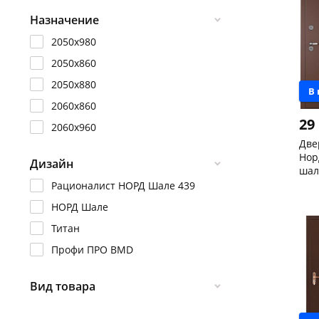
Назначение
2050х980
2050х860
2050х880
В
2060х860
29
2060х960
Две
Нор
Дизайн
шал
(те
Рационалист НОРД Шале 439
Чер
лев
скл
НОРД Шале
Кон
Код
Титан
Профи ПРО BMD
Вид товара
Левая