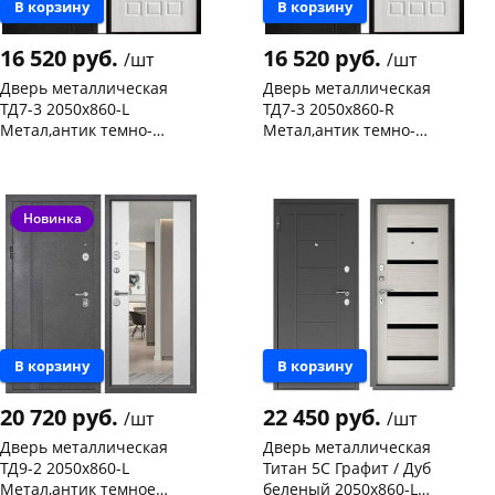
В корзину
В корзину
16 520 руб.
16 520 руб.
/шт
/шт
Дверь металлическая
Дверь металлическая
ТД7-3 2050х860-L
ТД7-3 2050х860-R
Метал,антик темно-
Метал,антик темно-
коричневый/ пан МДФ,
коричневый/ пан МДФ,
Чернышевского,
1
Чернышевского,
1
беленый дуб,левая
беленый дуб, правая
147а
шт
147а
шт
Конева, 36
1 шт
Конева, 36
1 шт
Код товара
468526
Код товара
468527
Новинка
В корзину
В корзину
20 720 руб.
22 450 руб.
/шт
/шт
Дверь металлическая
Дверь металлическая
ТД9-2 2050х860-L
Титан 5С Графит / Дуб
Метал,антик темное
беленый 2050х860-L