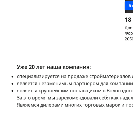
В
18
Две
Фор
205
лев
Чер
скл
Чер
147
Код
Уже 20 лет наша компания:
cпециализируется на продаже стройматериалов 
является незаменимым партнером для компаний,
является крупнейшим поставщиком в Вологодской
За это время мы зарекомендовали себя как над
Являемся дилерами многих торговых марок и по