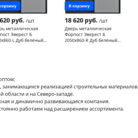
 корзину
В корзину
 620 руб.
18 620 руб.
/шт
/шт
рь металлическая
Дверь металлическая
пост Эверест Б
Форпост Эверест Б
0х860-L Дуб белёный,
2050х860-R Дуб белёный,
ая
правая
нышевского,
1
Чернышевского,
2
ад
шт
склад
шт
нышевского,
1
Код товара
468529
а
шт
 товара
468528
оптом;
 занимающихся реализацией строительных материалов 
 области и на Северо-западе.
ежная и динамично развивающаяся компания.
стоянно работаем над расширением ассортимента.