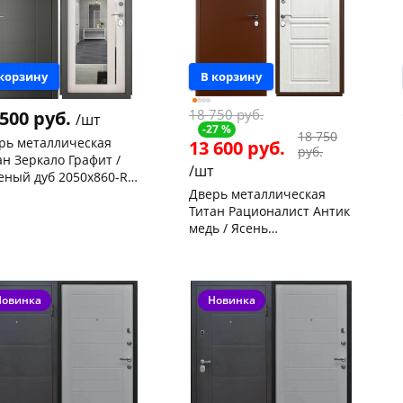
 корзину
В корзину
18 750 руб.
 500 руб.
/шт
-27 %
18 750
рь металлическая
13 600 руб.
руб.
ан Зеркало Графит /
/шт
еный дуб 2050х860-R
вая
Дверь металлическая
нышевского,
2
Титан Рационалист Антик
ад
шт
ева, 36
1 шт
медь / Ясень
белоснежный 2050х860-L
 товара
116169
Чернышевского,
2
левая
склад
шт
Код товара
114995
Новинка
Новинка