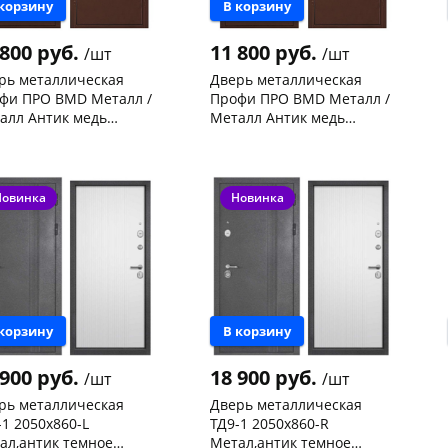
 корзину
В корзину
 800 руб.
11 800 руб.
/шт
/шт
рь металлическая
Дверь металлическая
фи ПРО BMD Металл /
Профи ПРО BMD Металл /
алл Антик медь
Металл Антик медь
0х960-L левая
2060х960-R правая
нышевского,
2
Чернышевского,
2
ад
шт
склад
шт
ева, 36
1 шт
Конева, 36
1 шт
 товара
103079
Код товара
103081
Новинка
Новинка
раз в 2 недели
 корзину
В корзину
 900 руб.
18 900 руб.
/шт
/шт
рь металлическая
Дверь металлическая
-1 2050х860-L
ТД9-1 2050х860-R
ал,антик темное
Метал,антик темное