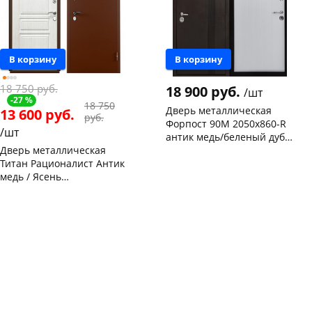
В корзину
В корзину
18 750 руб.
18 900 руб.
/шт
-27 %
18 750
Дверь металлическая
13 600 руб.
руб.
Форпост 90М 2050х860-R
/шт
антик медь/беленый дуб,
Дверь металлическая
правая
Чернышевского,
1
Титан Рационалист Антик
склад
шт
медь / Ясень
Чернышевского,
1
147а
шт
белоснежный 2050х860-R
Чернышевского,
1
Код товара
468535
правая
склад
шт
Чернышевского,
1
147а
шт
Конева, 36
1 шт
Код товара
114996