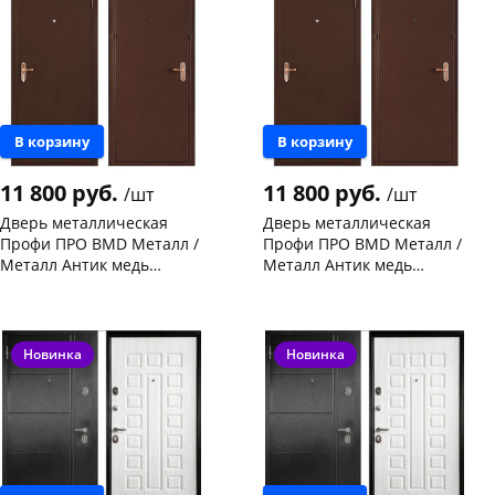
В корзину
В корзину
11 800 руб.
11 800 руб.
/шт
/шт
Дверь металлическая
Дверь металлическая
Профи ПРО BMD Металл /
Профи ПРО BMD Металл /
Металл Антик медь
Металл Антик медь
2060х860-L левая
2060х860-R правая
Чернышевского,
4
Чернышевского,
2
склад
шт
склад
шт
Конева, 36
1 шт
Чернышевского,
1
147а
шт
Код товара
103082
Новинка
Новинка
Код товара
103083