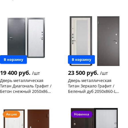
серебро/ зеркало,
левая
Чернышевского,
1
Чернышевского,
1
беленый дуб,левая
склад
шт
склад
шт
Чернышевского,
1
Код товара
468532
147а
шт
Конева, 36
1 шт
Код товара
114997
В корзину
В корзину
19 400 руб.
23 500 руб.
/шт
/шт
Дверь металлическая
Дверь металлическая
Титан Диагональ Графит /
Титан Зеркало Графит /
Бетон снежный 2050х860-
Беленый дуб 2050х860-L
R правая
левая
Конева, 36
1 шт
Чернышевского,
1
склад
шт
Код товара
463751
Чернышевского,
1
147а
шт
Акция
Новинка
Конева, 36
2 шт
Код товара
116168